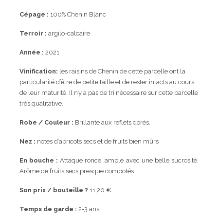
Cépage :
100% Chenin Blanc
Terroir :
argilo-calcaire
Année :
2021
Vinification:
les raisins de Chenin de cette parcelle ont la
particularité d’être de petite taille et de rester intacts au cours
de leur maturité. Il n’y a pas de tri nécessaire sur cette parcelle
très qualitative.
Robe / Couleur :
Brillante aux reflets dorés.
Nez :
notes d’abricots secs et de fruits bien mûrs
En bouche :
Attaque ronce, ample avec une belle sucrosité.
Arôme de fruits secs presque compotés.
Son prix / bouteille ?
11,20 €
Temps de garde :
2-3 ans