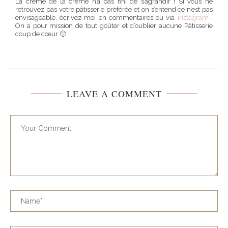
La crème de la crème n’a pas fini de s’agrandir ! Si vous ne
retrouvez pas votre pâtisserie préférée et on s’entend ce n’est pas
envisageable, écrivez-moi en commentaires ou via
instagram
.
On a pour mission de tout goûter et d’oublier aucune Pâtisserie
coup de cœur 🙂
LEAVE A COMMENT