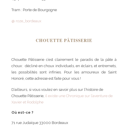
Tram : Porte de Bourgogne
@ roze_bordeaux
CHOUETTE PÂTISSERIE
Chouette Pâtisserie c’est clairement le paradis de la pâte à
choux: décliné en choux individuels, en éclairs, et entremets,
les possibilités sont infinies. Pour les amoureux de Saint
Honoré, cette adresse est faite pour vous !
D’ailleurs, si vous voulez en savoir plus sur l’histoire de
Chouette Pâtisserie,
il existe une Chronique sur l’aventure de
Xavier et Rodolphe
Où est-ce ?
71 rue Judaïque 33000 Bordeaux