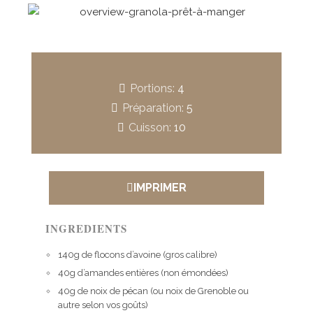
Portions:
4
Préparation:
5
Cuisson:
10
IMPRIMER
INGREDIENTS
140g de flocons d’avoine (gros calibre)
40g d’amandes entières (non émondées)
40g de noix de pécan (ou noix de Grenoble ou
autre selon vos goûts)